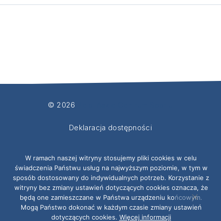
© 2026
Pelplińskie Centrum Sportu
Motyw WordPress autorstwa
FORQY
Deklaracja dostępności
RODO
W ramach naszej witryny stosujemy pliki cookies w celu
świadczenia Państwu usług na najwyższym poziomie, w tym w
Polityka ochrony dzieci
sposób dostosowany do indywidualnych potrzeb. Korzystanie z
witryny bez zmiany ustawień dotyczących cookies oznacza, że
będą one zamieszczane w Państwa urządzeniu końcowym.
Mogą Państwo dokonać w każdym czasie zmiany ustawień
dotyczących cookies.
Więcej informacji