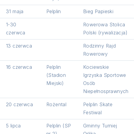
POPRZEDNI
NA
31 maja
Pelplin
Bieg Papieski
1-30
Rowerowa Stolica
czerwca
Polski (rywalizacja)
13 czerwca
Rodzinny Rajd
Rowerowy
16 czerwca
Pelplin
Kociewskie
(Stadion
Igrzyska Sportowe
Miejski)
Osób
Niepełnosprawnych
20 czerwca
Rożental
Pelplin Skate
Festiwal
5 lipca
Pelplin (SP
Gminny Turniej
nr 2)
Orlika