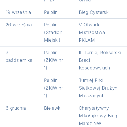
19 września
Pelplin
Bieg Cysterski
26 września
Pelplin
V Otwarte
(Stadion
Mistrzostwa
Miejski)
PKLAM
3
Pelplin
III Turniej Bokserski
października
(ZKiW nr
Braci
1)
Kosedowskich
Pelplin
Turniej Piłki
(ZKiW nr
Siatkowej Drużyn
1)
Mieszanych
6 grudnia
Bielawki
Charytatywny
Mikołajkowy Bieg i
Marsz NW